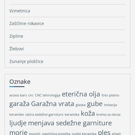
Vzmetnica
Zaščitne rokavice
Zipline
Žlebovi
Zunanje ploščice
Oznake
eterična olja
access bars
cnc
CNC tehnologija
foto platno
garaža
Garažna vrata
gube
glasba
imitacija
koža
keramike
izbira sedežne garniture
keramika
krema za obraz
ljudje
menjava sedežne garniture
morje
ples
mozolji
napihljica postelja
outlet keramika
pliseji