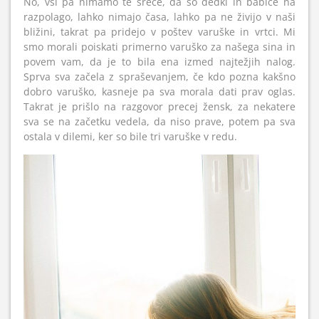
No, vsi pa nimamo te sreče, da so dedki in babice na
razpolago, lahko nimajo časa, lahko pa ne živijo v naši
bližini, takrat pa pridejo v poštev varuške in vrtci. Mi
smo morali poiskati primerno varuško za našega sina in
povem vam, da je to bila ena izmed najtežjih nalog.
Sprva sva začela z spraševanjem, če kdo pozna kakšno
dobro varuško, kasneje pa sva morala dati prav oglas.
Takrat je prišlo na razgovor precej žensk, za nekatere
sva se na začetku vedela, da niso prave, potem pa sva
ostala v dilemi, ker so bile tri varuške v redu.