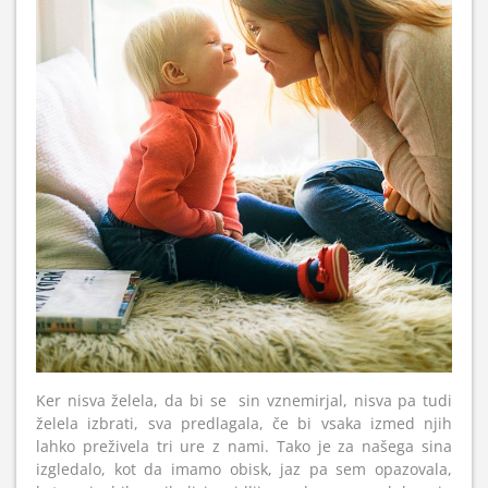
Ker nisva želela, da bi se sin vznemirjal, nisva pa tudi
želela izbrati, sva predlagala, če bi vsaka izmed njih
lahko preživela tri ure z nami. Tako je za našega sina
izgledalo, kot da imamo obisk, jaz pa sem opazovala,