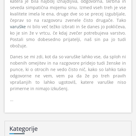
katera je bila najbolj iznajdljiva, odgovorna, skrbna in
seveda simpatična mojemu sinu. Izmed vseh treh je vse
kvalitete imela le ena, druge dve so se precej izgubljale,
čeprav so na razgovoru zvenele čisto drugače. Tako
varuške
ni bilo več težko izbrati in še danes jo pokličeva,
ko je sin že v vrtcu, če kdaj zvečer potrebujeva varstvo.
Postali smo dobesedno prijatelji, naš sin pa jo tudi
obožuje.
Danes se mi zdi, kot da so varuške lahko vse, da sploh ni
nobenih omejitev in na razgovore pridejo tudi ženske in
punce, ki o otrocih ne vedo čisto nič, kako so lahko tako
odgovorne ne vem, vem pa da že po treh pravih
vprašanjih to lahko ugotoviš, katere varuške niso
primerne in nimajo izkušenj.
…
Kategorije