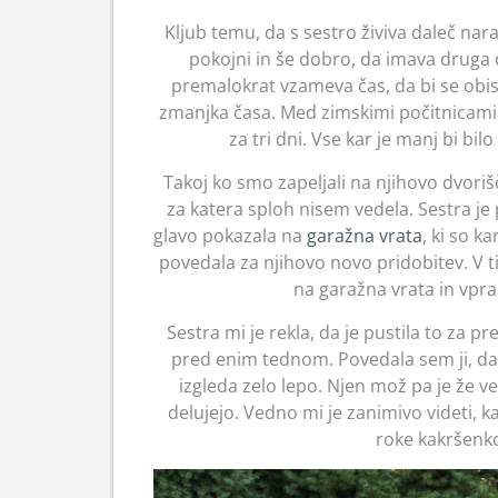
Kljub temu, da s sestro živiva daleč nar
pokojni in še dobro, da imava druga dr
premalokrat vzameva čas, da bi se obisk
zmanjka časa. Med zimskimi počitnicami sm
za tri dni. Vse kar je manj bi bil
Takoj ko smo zapeljali na njihovo dvoriš
za katera sploh nisem vedela. Sestra je p
glavo pokazala na
garažna vrata
, ki so k
povedala za njihovo novo pridobitev. V ti
na garažna vrata in vpr
Sestra mi je rekla, da je pustila to za p
pred enim tednom. Povedala sem ji, da j
izgleda zelo lepo. Njen mož pa je že ve
delujejo. Vedno mi je zanimivo videti, k
roke kakršenkol