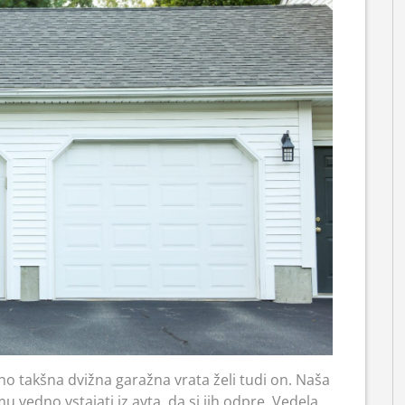
čno takšna dvižna garažna vrata želi tudi on. Naša
 vedno vstajati iz avta, da si jih odpre. Vedela