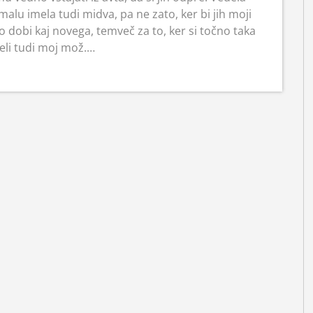
lu imela tudi midva, pa ne zato, ker bi jih moji
o dobi kaj novega, temveč za to, ker si točno taka
eli tudi moj mož.…