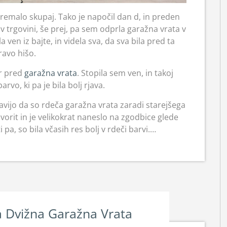
 premalo skupaj. Tako je napočil dan d, in preden
 v trgovini, še prej, pa sem odprla garažna vrata v
a ven iz bajte, in videla sva, da sva bila pred ta
ravo hišo.
ar pred
garažna vrata
. Stopila sem ven, in takoj
rvo, ki pa je bila bolj rjava.
ravijo da so rdeča garažna vrata zaradi starejšega
govorit in je velikokrat naneslo na zgodbice glede
 pa, so bila včasih res bolj v rdeči barvi.…
la Dvižna Garažna Vrata