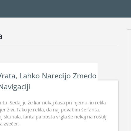
a
Vrata, Lahko Naredijo Zmedo
Navigaciji
 fantu. Sedaj je že kar nekaj časa pri njemu, in rekla
kjer živi. Tako je rekla, da naj povabim še fanta.
 skuhala, fanta pa bosta vrgla še nekaj na roštilj
a zvečer.