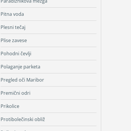
Paradižnikova mezga
Pitna voda
Plesni tečaj
Plise zavese
Pohodni čevlji
Polaganje parketa
Pregled oči Maribor
Premični odri
Prikolice
Protibolečinski obliž