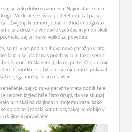
azen, se zelo dobro razumeva. Najini starši so že
ugo. Večkrat se slišiva po telefonu, žal pa si
ali. Življenjski tempo je pač prehud in pogosto
o si z družino vendarle vzeli čas in jih obiskali
o premalo, saj si imava veliko za povedati.
če, so mi v oči padla njihova nova garažna vrata,
rišla iz hiše, da bi nas pozdravila in takoj sem z
ar bodla v oči. Rekla sem ji, da mi po telefonu ni nič
stem trenutku je iz hiše prišel njen mož, pokazal
ašal mojega moža, če so mu všeč.
resenečenje, saj so nova garažna vrata dobili šele
e celoten izgled hiše čisto drugi, da vse skupaj
selo pritiskal na daljinca in mojemu kazal kako
ako so odrasli moški kot otroci, takoj ko dobijo v
i daljinski upravljalec.