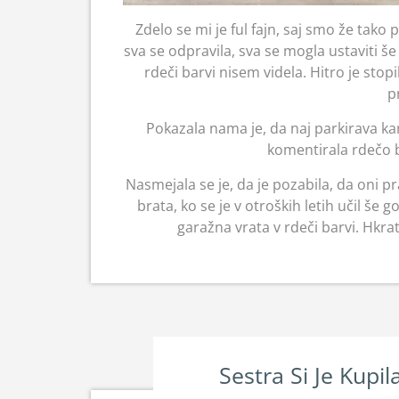
Zdelo se mi je ful fajn, saj smo že tako
sva se odpravila, sva se mogla ustaviti še
rdeči barvi nisem videla. Hitro je stopil
p
Pokazala nama je, da naj parkirava k
komentirala rdečo ba
Nasmejala se je, da je pozabila, da oni p
brata, ko se je v otroških letih učil še 
garažna vrata v rdeči barvi. Hkrati
Sestra Si Je Kupi