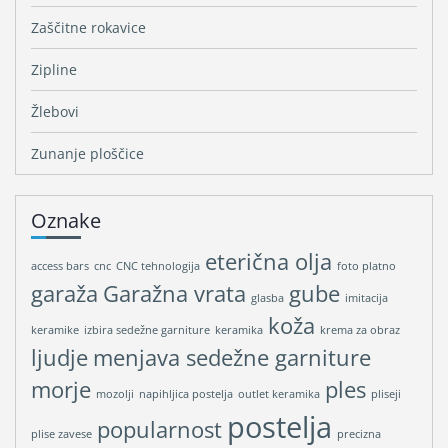
Zaščitne rokavice
Zipline
Žlebovi
Zunanje ploščice
Oznake
eterična olja
access bars
cnc
CNC tehnologija
foto platno
garaža
Garažna vrata
gube
glasba
imitacija
koža
keramike
izbira sedežne garniture
keramika
krema za obraz
ljudje
menjava sedežne garniture
morje
ples
mozolji
napihljica postelja
outlet keramika
pliseji
postelja
popularnost
plise zavese
precizna