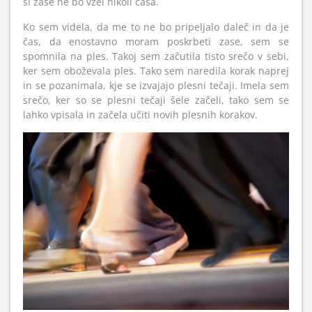
si zase ne bo vzel nikoli časa.
Ko sem videla, da me to ne bo pripeljalo daleč in da je
čas, da enostavno moram poskrbeti zase, sem se
spomnila na ples. Takoj sem začutila tisto srečo v sebi,
ker sem oboževala ples. Tako sem naredila korak naprej
in se pozanimala, kje se izvajajo plesni tečaji. Imela sem
srečo, ker so se plesni tečaji šele začeli, tako sem se
lahko vpisala in začela učiti novih plesnih korakov.