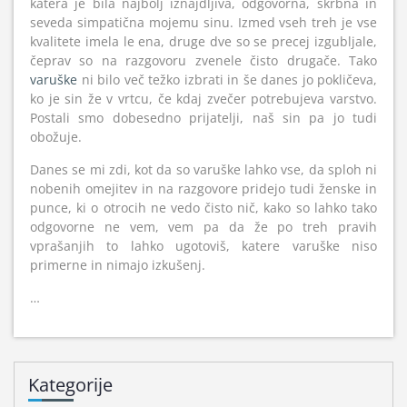
katera je bila najbolj iznajdljiva, odgovorna, skrbna in
seveda simpatična mojemu sinu. Izmed vseh treh je vse
kvalitete imela le ena, druge dve so se precej izgubljale,
čeprav so na razgovoru zvenele čisto drugače. Tako
varuške
ni bilo več težko izbrati in še danes jo pokličeva,
ko je sin že v vrtcu, če kdaj zvečer potrebujeva varstvo.
Postali smo dobesedno prijatelji, naš sin pa jo tudi
obožuje.
Danes se mi zdi, kot da so varuške lahko vse, da sploh ni
nobenih omejitev in na razgovore pridejo tudi ženske in
punce, ki o otrocih ne vedo čisto nič, kako so lahko tako
odgovorne ne vem, vem pa da že po treh pravih
vprašanjih to lahko ugotoviš, katere varuške niso
primerne in nimajo izkušenj.
…
Kategorije