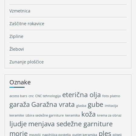
Vzmetnica
Zaščitne rokavice
Zipline
Žlebovi
Zunanje ploščice
Oznake
eterična olja
access bars
cnc
CNC tehnologija
foto platno
garaža
Garažna vrata
gube
glasba
imitacija
koža
keramike
izbira sedežne garniture
keramika
krema za obraz
ljudje
menjava sedežne garniture
morje
ples
mozolji
napihljica postelja
outlet keramika
pliseji