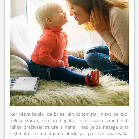
Ker nisva želela, da bi se sin vznemirjal, nisva pa tudi
želela izbrati, sva predlagala, če bi vsaka izmed njih
lahko preživela tri ure z nami. Tako je za našega sina
izgledalo, kot da imamo obisk, jaz pa sem opazovala,