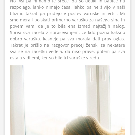
No, vsi pa nimamo te sreče, da so dedki in babice na
razpolago, lahko nimajo časa, lahko pa ne živijo v naši
bližini, takrat pa pridejo v poštev varuške in vrtci. Mi
smo morali poiskati primerno varuško za našega sina in
povem vam, da je to bila ena izmed najtežjih nalog.
Sprva sva začela z spraševanjem, če kdo pozna kakšno
dobro varuško, kasneje pa sva morala dati prav oglas.
Takrat je prišlo na razgovor precej žensk, za nekatere
sva se na začetku vedela, da niso prave, potem pa sva
ostala v dilemi, ker so bile tri varuške v redu.