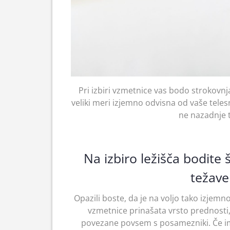
Pri izbiri vzmetnice vas bodo strokovnja
veliki meri izjemno odvisna od vaše telesn
ne nazadnje t
Na izbiro ležišča bodite 
težave
Opazili boste, da je na voljo tako izjem
vzmetnice prinašata vrsto prednosti, 
povezane povsem s posamezniki. Če ima