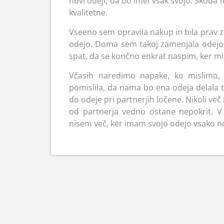
novi odeji, da bo imel vsak svojo. Škoda mi
kvalitetne.
Vseeno sem opravila nakup in bila prav 
odejo. Doma sem takoj zamenjala odejo 
spat, da se končno enkrat naspim, ker m
Včasih naredimo napake, ko mislimo, 
pomislila, da nama bo ena odeja delala to
do odeje pri partnerjih ločene. Nikoli več
od partnerja vedno ostane nepokrit. V
nisem več, ker imam svojo odejo vsako n