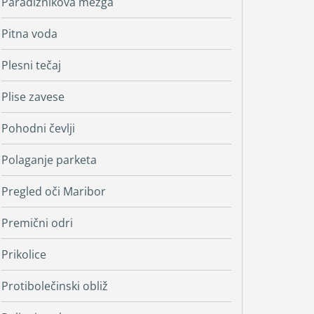
Paradižnikova mezga
Pitna voda
Plesni tečaj
Plise zavese
Pohodni čevlji
Polaganje parketa
Pregled oči Maribor
Premični odri
Prikolice
Protibolečinski obliž