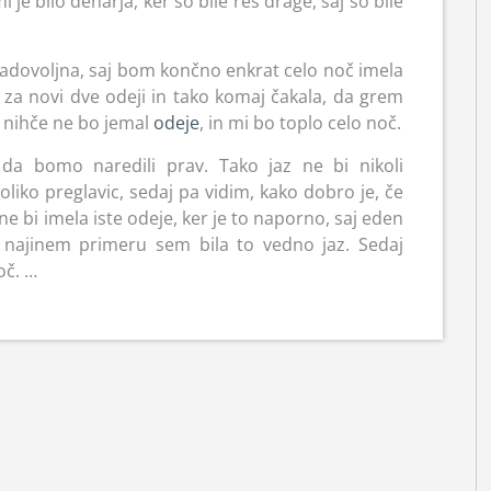
 je bilo denarja, ker so bile res drage, saj so bile
zadovoljna, saj bom končno enkrat celo noč imela
za novi dve odeji in tako komaj čakala, da grem
i nihče ne bo jemal
odeje
, in mi bo toplo celo noč.
da bomo naredili prav. Tako jaz ne bi nikoli
liko preglavic, sedaj pa vidim, kako dobro je, če
 ne bi imela iste odeje, ker je to naporno, saj eden
 najinem primeru sem bila to vedno jaz. Sedaj
oč.
…