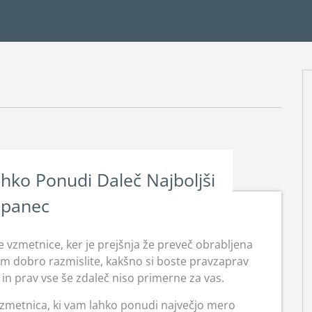
hko Ponudi Daleč Najboljši
Spanec
e vzmetnice, ker je prejšnja že preveč obrabljena
em dobro razmislite, kakšno si boste pravzaprav
te in prav vse še zdaleč niso primerne za vas.
vzmetnica, ki vam lahko ponudi največjo mero