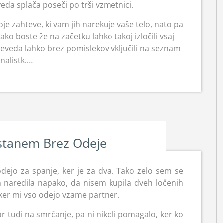
eda splača poseči po trši vzmetnici.
svoje zahteve, ki vam jih narekuje vaše telo, nato pa
o boste že na začetku lahko takoj izločili vsaj
 seveda lahko brez pomislekov vključili na seznam
inalistk.…
stanem Brez Odeje
ejo za spanje, ker je za dva. Tako zelo sem se
em naredila napako, da nisem kupila dveh ločenih
 ker mi vso odejo vzame partner.
r tudi na smrčanje, pa ni nikoli pomagalo, ker ko