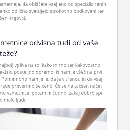
metneje, da obiščete vsaj eno od specializiranih
lahko odlično svetujejo strokovno podkovani ter
šeni trgovci.
 vzmetnice odvisna tudi od vaše
teže?
najbolj vpliva na to, kako mirno ter kakovostno
akšno posteljno opremo, ki nam je všeč na prvi
. Pomembno nam je le, da je v trendu in da vsaj
rede preverimo še ceno. Če se na takšen način
nimo vzmetnica, potem ni čudno, zakaj dobro spi
ko malo ljudi.