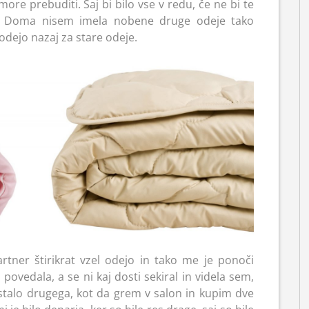
ore prebuditi. Saj bi bilo vse v redu, če ne bi te
e. Doma nisem imela nobene druge odeje tako
odejo nazaj za stare odeje.
rtner štirikrat vzel odejo in tako me je ponoči
ovedala, a se ni kaj dosti sekiral in videla sem,
stalo drugega, kot da grem v salon in kupim dve