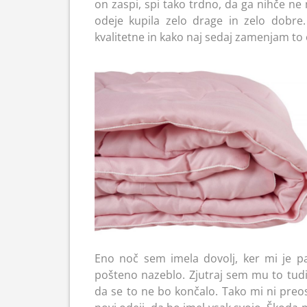
on zaspi, spi tako trdno, da ga nihče ne m
odeje kupila zelo drage in zelo dobr
kvalitetne in kako naj sedaj zamenjam to 
Eno noč sem imela dovolj, ker mi je pa
pošteno nazeblo. Zjutraj sem mu to tudi p
da se to ne bo končalo. Tako mi ni preo