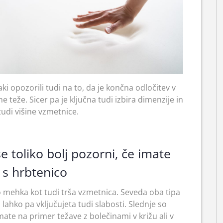
ki opozorili tudi na to, da je končna odločitev v
e teže. Sicer pa je ključna tudi izbira dimenzije in
udi višine vzmetnice.
še toliko bolj pozorni, če imate
 s hrbtenico
no mehka kot tudi trša vzmetnica. Seveda oba tipa
lahko pa vključujeta tudi slabosti. Slednje so
te na primer težave z bolečinami v križu ali v