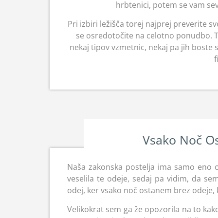
hrbtenici, potem se vam sev
Pri izbiri ležišča torej najprej preverite 
se osredotočite na celotno ponudbo. Tak
nekaj tipov vzmetnic, nekaj pa jih boste
f
Vsako Noč O
Naša zakonska postelja ima samo eno od
veselila te odeje, sedaj pa vidim, da s
odej, ker vsako noč ostanem brez odeje,
Velikokrat sem ga že opozorila na to kako