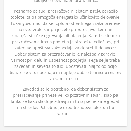
škodljive snovi, hlapi, prah, dim…..
Poznamo pa tudi prezračevalni sistem z rekuperacijo
toplote, ta pa omogoča energetsko učinkovito delovanje.
Tukaj govorimo, da se toplota odpadnega zraka prenese
na svež zrak, kar pa je zelo priporočljivo, ker nam
zmanjša stroške ogrevanja ali hlajenja. Kateri sistem za
prezračevanje imajo podjetja je strateška odločitev, pri
kateri se upošteva zakonodaja za dobrobit delavcev.
Dober sistem za prezračevanje je naložba v zdravje,
varnost pri delu in uspešnost podjetja. Tega se je treba
zavedati in seveda to tudi upoštevati. Naj to odločijo
tisti, ki se v to spoznajo in najdejo dobro tehnično rešitev
za sam prostor.
Zavedati se je potrebno, da dober sistem za
prezračevanje prinese veliko pozitivnih stvari, slab pa
lahko še kako škoduje zdravju in tukaj se ne sme gledati
na stroške. Potrebno je urediti zadeve tako, da bo
varno. …