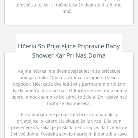
temveč za to, ker si točno taka že dolgo želi tudi moj
mož.…
Hčerki So Prijateljice Pripravile Baby
Shower Kar Pri Nas Doma
Najina hčerka ima dvaindvajset let in že pričakuje
prvega otroka. Doma vsi komaj čakamo na veseli
dogodek. Hčerka že dve leti živi s partnerjem približno
dva kilometra stran od nas. Odločila sem se, da ji bom v
oporo, ampak samo ko bo sama to želela. Do rojstva nas
ločita še dva meseca.
Pred kratkim me je obiskala hčerkina najboljša
prijateljica, s katero sta skupaj že iz vrtca. Bila sem
presenečena, zakaj je prišla k meni, saj ve, da hčerka ne
živi več doma. Povabila sem jo naprej in ji ponudila kavo.