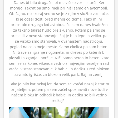
Danes bi bilo drugače, bi me v šolo vozili starši. Ker
morajo. Takrat pa smo imeli pri hiši samo en avtomobil.
Običajno, no skoraj vedno se je z njim v službo vozil oče,
ki je odšel dosti pred menoj od doma. Tako mi ni
preostalo drugega kot avtobus. Pa sem danes hvaležen
za takšno takrat hudo preizkušnjo. Potem pa smo se
preselili v novo stanovanje. Saj je bilo lepo in veliko, pa
še visoko smo stanovali, v dvanajstem nadstropju,
pogled na celo moje mesto. Samo okolica pa sam beton.
Ni trave za igranje nogometa, ni dreves po katerih bi
plezali in zganjali norčije. Nič. Samo beton in beton. Zato
sem se za konec vikenda vedno z največjim veseljem rad
vračal v staro stanovanje, k babici in dedku. Pred blokom
travnato igrišče, za blokom velik park. Raj na zemlji.
Tako je bilo kar nekaj let, da sem se vračal nazaj k starim
prijateljem, potem pa sem začel spoznavati nove tudi v
našem bloku in odhodi k babici in dedku so bili vedno
redkejši.