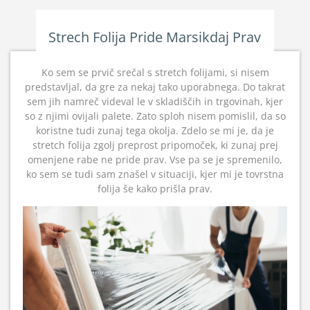
Strech Folija Pride Marsikdaj Prav
Ko sem se prvič srečal s stretch folijami, si nisem
predstavljal, da gre za nekaj tako uporabnega. Do takrat
sem jih namreč videval le v skladiščih in trgovinah, kjer
so z njimi ovijali palete. Zato sploh nisem pomislil, da so
koristne tudi zunaj tega okolja. Zdelo se mi je, da je
stretch folija zgolj preprost pripomoček, ki zunaj prej
omenjene rabe ne pride prav. Vse pa se je spremenilo,
ko sem se tudi sam znašel v situaciji, kjer mi je tovrstna
folija še kako prišla prav.