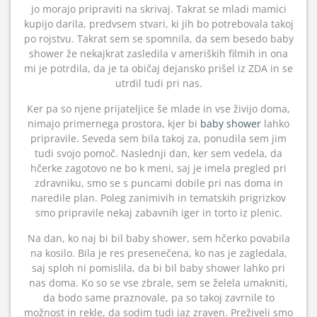
jo morajo pripraviti na skrivaj. Takrat se mladi mamici
kupijo darila, predvsem stvari, ki jih bo potrebovala takoj
po rojstvu. Takrat sem se spomnila, da sem besedo baby
shower že nekajkrat zasledila v ameriških filmih in ona
mi je potrdila, da je ta običaj dejansko prišel iz ZDA in se
utrdil tudi pri nas.
Ker pa so njene prijateljice še mlade in vse živijo doma,
nimajo primernega prostora, kjer bi
baby shower
lahko
pripravile. Seveda sem bila takoj za, ponudila sem jim
tudi svojo pomoč. Naslednji dan, ker sem vedela, da
hčerke zagotovo ne bo k meni, saj je imela pregled pri
zdravniku, smo se s puncami dobile pri nas doma in
naredile plan. Poleg zanimivih in tematskih prigrizkov
smo pripravile nekaj zabavnih iger in torto iz plenic.
Na dan, ko naj bi bil baby shower, sem hčerko povabila
na kosilo. Bila je res presenečena, ko nas je zagledala,
saj sploh ni pomislila, da bi bil baby shower lahko pri
nas doma. Ko so se vse zbrale, sem se želela umakniti,
da bodo same praznovale, pa so takoj zavrnile to
možnost in rekle, da sodim tudi jaz zraven. Preživeli smo