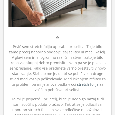
�
Prvič sem stretch folijo uporabil pri selitvi. To je bilo
zame precej naporno obdobje, saj selitev ni mačji kašelj.
V glavi sem imel ogromno različnih stvari, zato je bilo
treba vse skupaj dobro premisliti. Nato pa se je pojavilo
še vprašanje, kako vse predmete varno prestaviti v novo
stanovanje. Skrbelo me je, da bi se pohištvo in druge
stvari med vožnjo poškodovale. Med iskanjem rešitev za
ta problem pa mi je znova padla v oči
stretch folija
za
zaščito pohištva pri selitvi.
To mi je priporočil prijatelj, ki se je nedolgo nazaj tudi
sam soočil s podobno težavo. Takrat se je odločil za
uporabo stretch folije in svoje odločitve ni obžaloval.