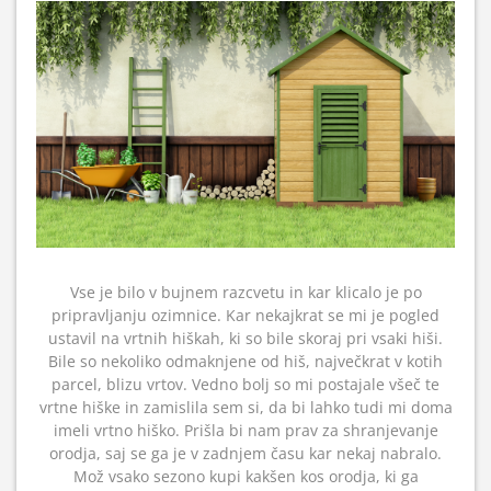
Vse je bilo v bujnem razcvetu in kar klicalo je po
pripravljanju ozimnice. Kar nekajkrat se mi je pogled
ustavil na vrtnih hiškah, ki so bile skoraj pri vsaki hiši.
Bile so nekoliko odmaknjene od hiš, največkrat v kotih
parcel, blizu vrtov. Vedno bolj so mi postajale všeč te
vrtne hiške in zamislila sem si, da bi lahko tudi mi doma
imeli vrtno hiško. Prišla bi nam prav za shranjevanje
orodja, saj se ga je v zadnjem času kar nekaj nabralo.
Mož vsako sezono kupi kakšen kos orodja, ki ga