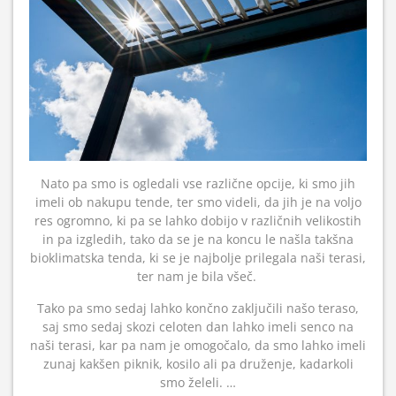
Nato pa smo is ogledali vse različne opcije, ki smo jih
imeli ob nakupu tende, ter smo videli, da jih je na voljo
res ogromno, ki pa se lahko dobijo v različnih velikostih
in pa izgledih, tako da se je na koncu le našla takšna
bioklimatska tenda, ki se je najbolje prilegala naši terasi,
ter nam je bila všeč.
Tako pa smo sedaj lahko končno zaključili našo teraso,
saj smo sedaj skozi celoten dan lahko imeli senco na
naši terasi, kar pa nam je omogočalo, da smo lahko imeli
zunaj kakšen piknik, kosilo ali pa druženje, kadarkoli
smo želeli. …