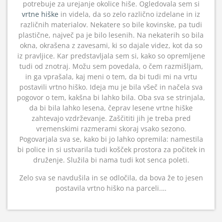
potrebuje za urejanje okolice hiše. Ogledovala sem si
vrtne hiške
in videla, da so zelo različno izdelane in iz
različnih materialov. Nekatere so bile kovinske, pa tudi
plastične, največ pa je bilo lesenih. Na nekaterih so bila
okna, okrašena z zavesami, ki so dajale videz, kot da so
iz pravljice. Kar predstavljala sem si, kako so opremljene
tudi od znotraj. Možu sem povedala, o čem razmišljam,
in ga vprašala, kaj meni o tem, da bi tudi mi na vrtu
postavili vrtno hiško. Ideja mu je bila všeč in načela sva
pogovor o tem, kakšna bi lahko bila. Oba sva se strinjala,
da bi bila lahko lesena, čeprav lesene vrtne hiške
zahtevajo vzdrževanje. Zaščititi jih je treba pred
vremenskimi razmerami skoraj vsako sezono.
Pogovarjala sva se, kako bi jo lahko opremila: namestila
bi police in si ustvarila tudi košček prostora za počitek in
druženje. Služila bi nama tudi kot senca poleti.
Zelo sva se navdušila in se odločila, da bova že to jesen
postavila vrtno hiško na parceli.…