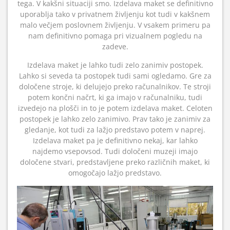
tega. V kakšni situaciji smo. Izdelava maket se definitivno
uporablja tako v privatnem življenju kot tudi v kakšnem
malo večjem poslovnem življenju. V vsakem primeru pa
nam definitivno pomaga pri vizualnem pogledu na
zadeve.
Izdelava maket je lahko tudi zelo zanimiv postopek.
Lahko si seveda ta postopek tudi sami ogledamo. Gre za
določene stroje, ki delujejo preko računalnikov. Te stroji
potem končni načrt, ki ga imajo v računalniku, tudi
izvedejo na plošči in to je potem izdelava maket. Celoten
postopek je lahko zelo zanimivo. Prav tako je zanimiv za
gledanje, kot tudi za lažjo predstavo potem v naprej.
Izdelava maket pa je definitivno nekaj, kar lahko
najdemo vsepovsod. Tudi določeni muzeji imajo
določene stvari, predstavljene preko različnih maket, ki
omogočajo lažjo predstavo.