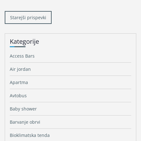
Navigacija
prispevkov
Starejši prispevki
Kategorije
Access Bars
Air jordan
Apartma
Avtobus
Baby shower
Barvanje obrvi
Bioklimatska tenda