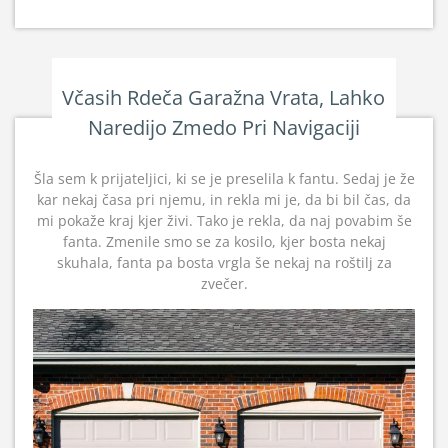
Včasih Rdeča Garažna Vrata, Lahko
Naredijo Zmedo Pri Navigaciji
Šla sem k prijateljici, ki se je preselila k fantu. Sedaj je že
kar nekaj časa pri njemu, in rekla mi je, da bi bil čas, da
mi pokaže kraj kjer živi. Tako je rekla, da naj povabim še
fanta. Zmenile smo se za kosilo, kjer bosta nekaj
skuhala, fanta pa bosta vrgla še nekaj na roštilj za
zvečer.