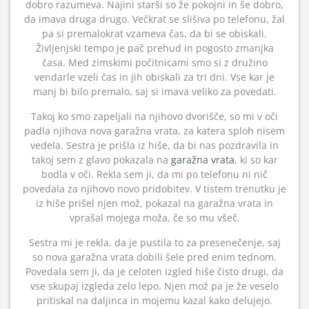
dobro razumeva. Najini starši so že pokojni in še dobro,
da imava druga drugo. Večkrat se slišiva po telefonu, žal
pa si premalokrat vzameva čas, da bi se obiskali.
Življenjski tempo je pač prehud in pogosto zmanjka
časa. Med zimskimi počitnicami smo si z družino
vendarle vzeli čas in jih obiskali za tri dni. Vse kar je
manj bi bilo premalo, saj si imava veliko za povedati.
Takoj ko smo zapeljali na njihovo dvorišče, so mi v oči
padla njihova nova garažna vrata, za katera sploh nisem
vedela. Sestra je prišla iz hiše, da bi nas pozdravila in
takoj sem z glavo pokazala na
garažna vrata
, ki so kar
bodla v oči. Rekla sem ji, da mi po telefonu ni nič
povedala za njihovo novo pridobitev. V tistem trenutku je
iz hiše prišel njen mož, pokazal na garažna vrata in
vprašal mojega moža, če so mu všeč.
Sestra mi je rekla, da je pustila to za presenečenje, saj
so nova garažna vrata dobili šele pred enim tednom.
Povedala sem ji, da je celoten izgled hiše čisto drugi, da
vse skupaj izgleda zelo lepo. Njen mož pa je že veselo
pritiskal na daljinca in mojemu kazal kako delujejo.