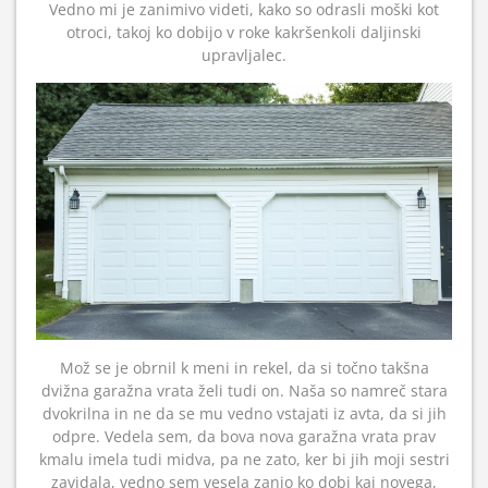
Vedno mi je zanimivo videti, kako so odrasli moški kot
otroci, takoj ko dobijo v roke kakršenkoli daljinski
upravljalec.
Mož se je obrnil k meni in rekel, da si točno takšna
dvižna garažna vrata želi tudi on. Naša so namreč stara
dvokrilna in ne da se mu vedno vstajati iz avta, da si jih
odpre. Vedela sem, da bova nova garažna vrata prav
kmalu imela tudi midva, pa ne zato, ker bi jih moji sestri
zavidala, vedno sem vesela zanjo ko dobi kaj novega,