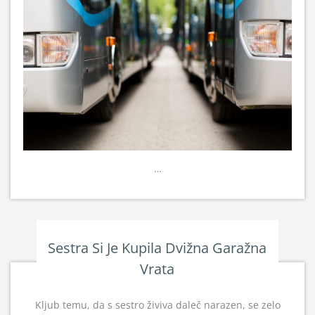
…
Sestra Si Je Kupila Dvižna Garažna
Vrata
Kljub temu, da s sestro živiva daleč narazen, se zelo