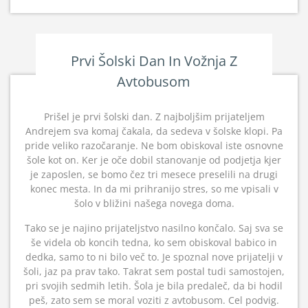
Prvi Šolski Dan In Vožnja Z
Avtobusom
Prišel je prvi šolski dan. Z najboljšim prijateljem
Andrejem sva komaj čakala, da sedeva v šolske klopi. Pa
pride veliko razočaranje. Ne bom obiskoval iste osnovne
šole kot on. Ker je oče dobil stanovanje od podjetja kjer
je zaposlen, se bomo čez tri mesece preselili na drugi
konec mesta. In da mi prihranijo stres, so me vpisali v
šolo v bližini našega novega doma.
Tako se je najino prijateljstvo nasilno končalo. Saj sva se
še videla ob koncih tedna, ko sem obiskoval babico in
dedka, samo to ni bilo več to. Je spoznal nove prijatelji v
šoli, jaz pa prav tako. Takrat sem postal tudi samostojen,
pri svojih sedmih letih. Šola je bila predaleč, da bi hodil
peš, zato sem se moral voziti z avtobusom. Cel podvig.