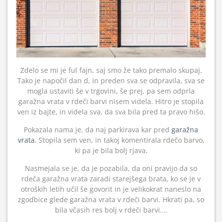
Zdelo se mi je ful fajn, saj smo že tako premalo skupaj.
Tako je napočil dan d, in preden sva se odpravila, sva se
mogla ustaviti še v trgovini, še prej, pa sem odprla
garažna vrata v rdeči barvi nisem videla. Hitro je stopila
ven iz bajte, in videla sva, da sva bila pred ta pravo hišo.
Pokazala nama je, da naj parkirava kar pred
garažna
vrata
. Stopila sem ven, in takoj komentirala rdečo barvo,
ki pa je bila bolj rjava.
Nasmejala se je, da je pozabila, da oni pravijo da so
rdeča garažna vrata zaradi starejšega brata, ko se je v
otroških letih učil še govorit in je velikokrat naneslo na
zgodbice glede garažna vrata v rdeči barvi. Hkrati pa, so
bila včasih res bolj v rdeči barvi.…