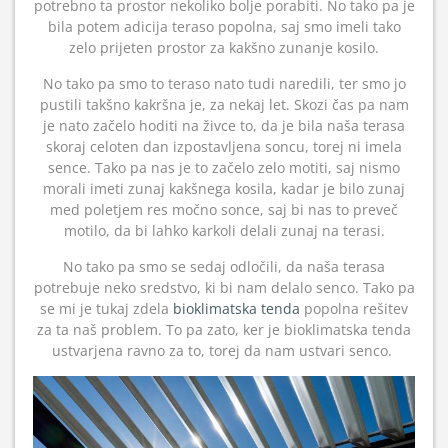
potrebno ta prostor nekoliko bolje porabiti. No tako pa je
bila potem adicija teraso popolna, saj smo imeli tako
zelo prijeten prostor za kakšno zunanje kosilo.
No tako pa smo to teraso nato tudi naredili, ter smo jo
pustili takšno kakršna je, za nekaj let. Skozi čas pa nam
je nato začelo hoditi na živce to, da je bila naša terasa
skoraj celoten dan izpostavljena soncu, torej ni imela
sence. Tako pa nas je to začelo zelo motiti, saj nismo
morali imeti zunaj kakšnega kosila, kadar je bilo zunaj
med poletjem res močno sonce, saj bi nas to preveč
motilo, da bi lahko karkoli delali zunaj na terasi.
No tako pa smo se sedaj odločili, da naša terasa
potrebuje neko sredstvo, ki bi nam delalo senco. Tako pa
se mi je tukaj zdela
bioklimatska tenda
popolna rešitev
za ta naš problem. To pa zato, ker je bioklimatska tenda
ustvarjena ravno za to, torej da nam ustvari senco.