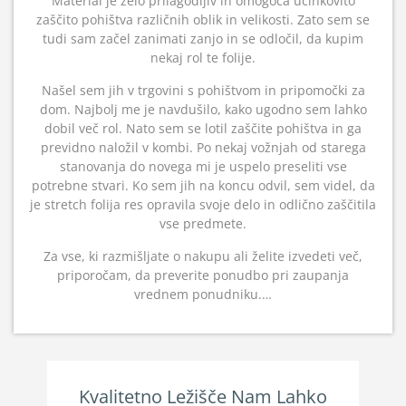
Material je zelo prilagodljiv in omogoča učinkovito
zaščito pohištva različnih oblik in velikosti. Zato sem se
tudi sam začel zanimati zanjo in se odločil, da kupim
nekaj rol te folije.
Našel sem jih v trgovini s pohištvom in pripomočki za
dom. Najbolj me je navdušilo, kako ugodno sem lahko
dobil več rol. Nato sem se lotil zaščite pohištva in ga
previdno naložil v kombi. Po nekaj vožnjah od starega
stanovanja do novega mi je uspelo preseliti vse
potrebne stvari. Ko sem jih na koncu odvil, sem videl, da
je stretch folija res opravila svoje delo in odlično zaščitila
vse predmete.
Za vse, ki razmišljate o nakupu ali želite izvedeti več,
priporočam, da preverite ponudbo pri zaupanja
vrednem ponudniku.…
Kvalitetno Ležišče Nam Lahko