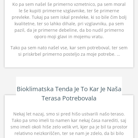
Ko pa sem našel še primerno vzmetnico, pa sem moral
le še kupiti primerne vzglavnike, ter še primerne
prevleke. Tukaj pa sem iskal prevleke, ki so bile čim bolj
kvalitetne, ter so lahko dihale, pri vzglavniku, pa sem
pazil, da je primerne debeline, da bo nudil primerno
oporo moji glavi in mojemu vratu.
Tako pa sem nato našel vse, kar sem potreboval, ter sem
si priskrbel primerno posteljo za moje potrebe. …
Bioklimatska Tenda Je To Kar Je Naša
Terasa Potrebovala
Nekaj let nazaj, smo si pred hišo ustvarili našo teraso.
Tako pa smo imeli to namen kar nekaj časa narediti, saj
smo imeli okoli hiše zelo velik vrt, kjer pa je bil ta prostor
relativno neizkoriščen, ter se nam je zdelo, da bi bilo