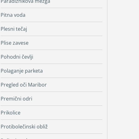
Paradižnikova mezga
Pitna voda
Plesni tečaj
Plise zavese
Pohodni čevlji
Polaganje parketa
Pregled oči Maribor
Premični odri
Prikolice
Protibolečinski obliž