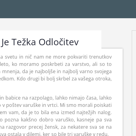
 Je Težka Odločitev
a svetu in nič nam ne more pokvariti trenutkov
 leto, ko moramo poskrbeti za varstvo, ali so to
 mnenja, da je najboljše in najbolj varno svojega
edkom. Kdo drugi bi bolj skrbel za vašega otroka,
in babice na razpolago, lahko nimajo časa, lahko
ejo v poštev varuške in vrtci. Mi smo morali poiskati
m vam, da je to bila ena izmed najtežjih nalog.
do pozna kakšno dobro varuško, kasneje pa sva
 na razgovor precej žensk, za nekatere sva se na
a ostala v dilemi, ker so bile tri varuške v redu.