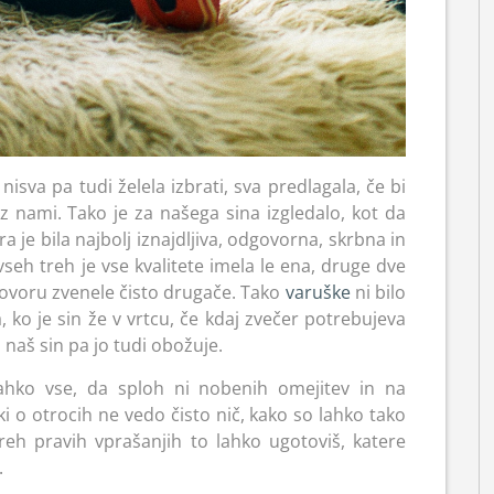
 nisva pa tudi želela izbrati, sva predlagala, če bi
 z nami. Tako je za našega sina izgledalo, kot da
 je bila najbolj iznajdljiva, odgovorna, skrbna in
eh treh je vse kvalitete imela le ena, druge dve
zgovoru zvenele čisto drugače. Tako
varuške
ni bilo
, ko je sin že v vrtcu, če kdaj zvečer potrebujeva
 naš sin pa jo tudi obožuje.
ahko vse, da sploh ni nobenih omejitev in na
i o otrocih ne vedo čisto nič, kako so lahko tako
h pravih vprašanjih to lahko ugotoviš, katere
.