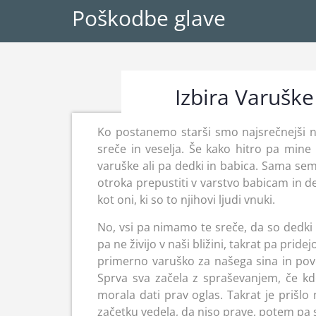
Poškodbe glave
Izbira Varuške
Ko postanemo starši smo najsrečnejši n
sreče in veselja. Še kako hitro pa mine
varuške ali pa dedki in babica. Sama sem
otroka prepustiti v varstvo babicam in d
kot oni, ki so to njihovi ljudi vnuki.
No, vsi pa nimamo te sreče, da so dedki 
pa ne živijo v naši bližini, takrat pa prid
primerno varuško za našega sina in pove
Sprva sva začela z spraševanjem, če k
morala dati prav oglas. Takrat je prišlo
začetku vedela, da niso prave, potem pa sv