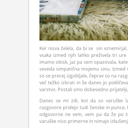
Ker nisva želela, da bi se sin vznemirjal,
vsaka izmed njih lahko preživela tri ure
imamo obisk, jaz pa sem opazovala, katera
seveda simpatična mojemu sinu. Izmed vs
so se precej izgubljale, čeprav so na ra
več težko izbrati in še danes jo pokličeva
varstvo. Postali smo dobesedno prijatelji,
Danes se mi zdi, kot da so varuške l
razgovore pridejo tudi ženske in punce, k
odgovorne ne vem, vem pa da že po tre
varuške niso primerne in nimajo izkušenj