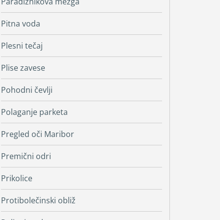
Paradižnikova mezga
Pitna voda
Plesni tečaj
Plise zavese
Pohodni čevlji
Polaganje parketa
Pregled oči Maribor
Premični odri
Prikolice
Protibolečinski obliž