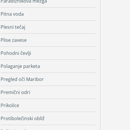
Paradižnikova mezga
Pitna voda
Plesni tečaj
Plise zavese
Pohodni čevlji
Polaganje parketa
Pregled oči Maribor
Premični odri
Prikolice
Protibolečinski obliž