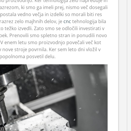
tno proizvodnjo. Ker tehnologija zelo napreduje in
razrezom, ki smo ga imeli prej, nismo več dosegali
ostala vedno večja in izdelki so morali biti res
 razrez zelo majhnih delov, je
cnc
tehnologija bila
 težko izvedli. Zato smo se odločili investirati v
ek. Prenovili smo spletno stran in ponudili novo
n. V enem letu smo proizvodnjo povečali več kot
 nove stroje povrnila. Ker sem leto dni vložil v
popolnoma posvetil delu.