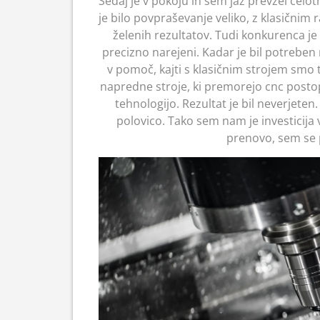
Sedaj je v pokoju in sem jaz prevzel celo
je bilo povpraševanje veliko, z klasičnim 
želenih rezultatov. Tudi konkurenca je p
precizno narejeni. Kadar je bil potreben
v pomoč, kajti s klasičnim strojem smo to
napredne stroje, ki premorejo cnc postop
tehnologijo. Rezultat je bil neverjete
polovico. Tako sem nam je investicija v
prenovo, sem se 