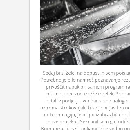
Sedaj bi si želel na dopust in sem poiska
Potrebno je bilo namreč poznavanje rezan
privoščit napak pri samem programiranj
hitro in precizno izreže izdelek. Prihra
ostali v podjetju, vendar so ne naloge
oziroma strokovnjak, ki se je prijavil za 
cnc tehnologijo, je bil po izobrazbi tehni
nove projekte. Seznanil sem ga tudi že
Komunikacija s strankami je še vedno p