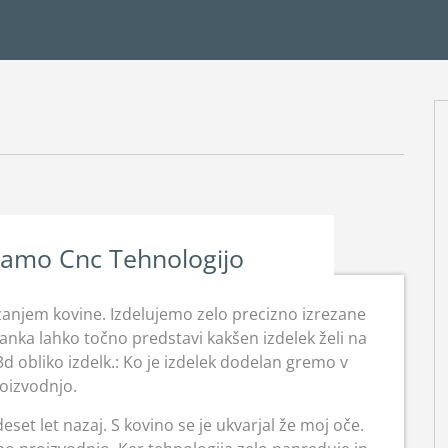
mamo Cnc Tehnologijo
ezanjem kovine. Izdelujemo zelo precizno izrezane
ranka lahko točno predstavi kakšen izdelek želi na
 obliko izdelk.: Ko je izdelek dodelan gremo v
oizvodnjo.
set let nazaj. S kovino se je ukvarjal že moj oče.