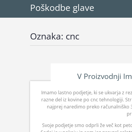
Poškodbe glave
Oznaka:
cnc
V Proizvodnji I
Imamo lastno podjetje, ki se ukvarja z r
razne del iz kovine po cnc tehnologiji. St
najprej naredimo preko računalniško 3d
pr
Svoje podjetje smo odprli že več kot petde