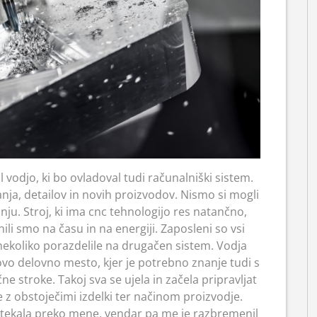
l vodjo, ki bo ovladoval tudi računalniški sistem.
ja, detailov in novih proizvodov. Nismo si mogli
u. Stroj, ki ima cnc tehnologijo res natančno,
nili smo na času in na energiji. Zaposleni so vsi
 nekoliko porazdelile na drugačen sistem. Vodja
novo delovno mesto, kjer je potrebno znanje tudi s
čne stroke. Takoj sva se ujela in začela pripravljat
 z obstoječimi izdelki ter načinom proizvodje.
otekala preko mene, vendar pa me je razbremenil