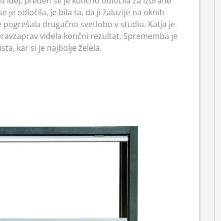
u idej, preden se je končno odločila za izbrane
e odločila, je bila ta, da ji žaluzije na oknih
e pogrešala drugačno svetlobo v studiu. Katja je
pravzaprav videla končni rezultat. Sprememba je
sta, kar si je najbolje želela.