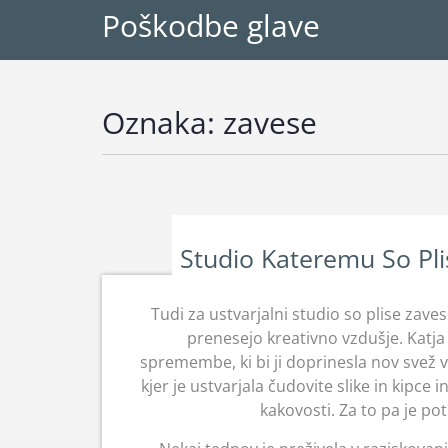
Poškodbe glave
Oznaka:
zavese
Studio Kateremu So Pli
Tudi za ustvarjalni studio so plise zave
prenesejo kreativno vzdušje. Katja j
spremembe, ki bi ji doprinesla nov svež va
kjer je ustvarjala čudovite slike in kipce in
kakovosti. Za to pa je po