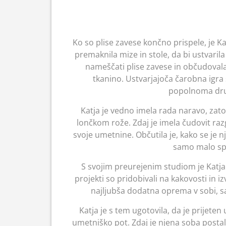
Ko so plise zavese končno prispele, je Ka
premaknila mize in stole, da bi ustvarila
nameščati plise zavese in občudovala,
tkanino. Ustvarjajoča čarobna igra 
popolnoma drug
Katja je vedno imela rada naravo, zato
lončkom rože. Zdaj je imela čudovit raz
svoje umetnine. Občutila je, kako se je n
samo malo spr
S svojim preurejenim studiom je Katja 
projekti so pridobivali na kakovosti in i
najljubša dodatna oprema v sobi, saj
Katja je s tem ugotovila, da je prijete
umetniško pot. Zdaj je njena soba postala