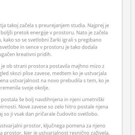
tja takoj začela s preurejanjem studia. Najprej je
 boljši pretok energije v prostoru. Nato je začela
 kako so se svetlobni žarki igrali s pregibano
svetlobe in sence v prostoru je tako dodala
ačen kreativni pridih.
 je ob strani prostora postavila majhno mizo z
gled skozi plise zavese, medtem ko je ustvarjala
jena ustvarjalnost na novo prebudila s tem, ko je
emenila svoje okolje.
postala še bolj navdihnjena in njeni umetniški
zvirnosti. Nove zavese so zelo hitro postale njena
 so ji vsak dan pričarale čudovito svetlobo.
n ustvarjalni prostor, ključnega pomena za njeno
 prostor, kjer je ustvarjalnost resnično zaživela,