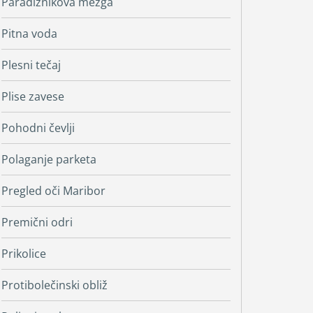
Paradižnikova mezga
Pitna voda
Plesni tečaj
Plise zavese
Pohodni čevlji
Polaganje parketa
Pregled oči Maribor
Premični odri
Prikolice
Protibolečinski obliž