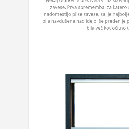
Nekaj tednov je preživela v raziskovanj
zavese. Prva sprememba, za katero se j
nadomestijo plise zavese, saj je najbolj
bila navdušena nad idejo, še preden je 
bila več kot očitno ti