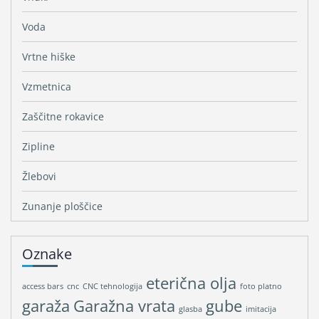
Voda
Vrtne hiške
Vzmetnica
Zaščitne rokavice
Zipline
Žlebovi
Zunanje ploščice
Oznake
eterična olja
access bars
cnc
CNC tehnologija
foto platno
garaža
Garažna vrata
gube
glasba
imitacija