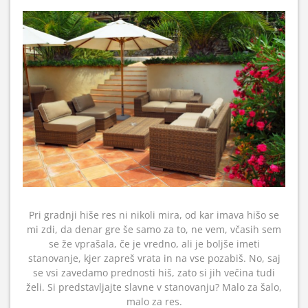
Pri gradnji hiše res ni nikoli mira, od kar imava hišo se
mi zdi, da denar gre še samo za to, ne vem, včasih sem
se že vprašala, če je vredno, ali je boljše imeti
stanovanje, kjer zapreš vrata in na vse pozabiš. No, saj
se vsi zavedamo prednosti hiš, zato si jih večina tudi
želi. Si predstavljajte slavne v stanovanju? Malo za šalo,
malo za res.