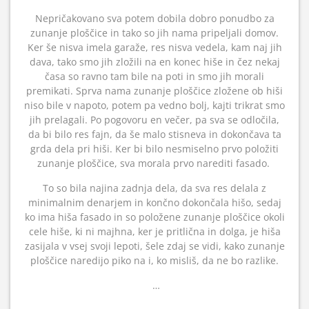
Nepričakovano sva potem dobila dobro ponudbo za
zunanje ploščice in tako so jih nama pripeljali domov.
Ker še nisva imela garaže, res nisva vedela, kam naj jih
dava, tako smo jih zložili na en konec hiše in čez nekaj
časa so ravno tam bile na poti in smo jih morali
premikati. Sprva nama zunanje ploščice zložene ob hiši
niso bile v napoto, potem pa vedno bolj, kajti trikrat smo
jih prelagali. Po pogovoru en večer, pa sva se odločila,
da bi bilo res fajn, da še malo stisneva in dokončava ta
grda dela pri hiši. Ker bi bilo nesmiselno prvo položiti
zunanje ploščice, sva morala prvo narediti fasado.
To so bila najina zadnja dela, da sva res delala z
minimalnim denarjem in končno dokončala hišo, sedaj
ko ima hiša fasado in so položene zunanje ploščice okoli
cele hiše, ki ni majhna, ker je pritlična in dolga, je hiša
zasijala v vsej svoji lepoti, šele zdaj se vidi, kako zunanje
ploščice naredijo piko na i, ko misliš, da ne bo razlike.
…