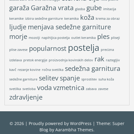
garaža
Garažna vrata
gube
glasba
imitacija
koža
keramike
izbira sedežne garniture
keramika
krema za obraz
ljudje
menjava sedežne garniture
morje
ples
mozolji
napihljica postelja
outlet keramika
pliseji
postelja
popularnost
plise zavese
precizna
rak
izdelava
pretok energije
proizvodnja kovinskih delov
raztegljiv
sedežna garnitura
kavč
rezanje kovine
ročna svetilka
selitev
spanje
sedežne garniture
sprostitev
suha koža
voda
vzmetnica
svetilka
svetloba
zabava
zavese
zdravljenje
© 2026
|
Proudly powered by
WordPress
|
Theme: Super
Blog by
Aarambha Themes
.