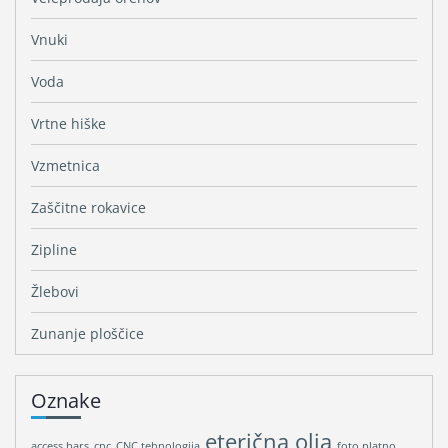
Vnuki
Voda
Vrtne hiške
Vzmetnica
Zaščitne rokavice
Zipline
Žlebovi
Zunanje ploščice
Oznake
eterična olja
access bars
cnc
CNC tehnologija
foto platno