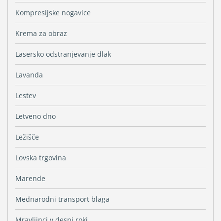
Kompresijske nogavice
Krema za obraz
Lasersko odstranjevanje dlak
Lavanda
Lestev
Letveno dno
Ležišče
Lovska trgovina
Marende
Mednarodni transport blaga
Mravljinci v desni roki