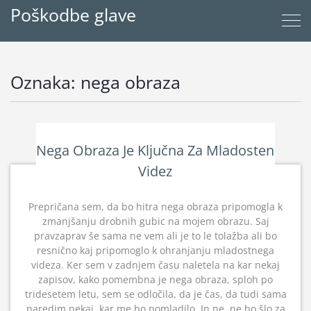
Poškodbe glave
Oznaka:
nega obraza
Nega Obraza Je Ključna Za Mladosten
Videz
Prepričana sem, da bo hitra nega obraza pripomogla k
zmanjšanju drobnih gubic na mojem obrazu. Saj
pravzaprav še sama ne vem ali je to le tolažba ali bo
resnično kaj pripomoglo k ohranjanju mladostnega
videza. Ker sem v zadnjem času naletela na kar nekaj
zapisov, kako pomembna je nega obraza, sploh po
tridesetem letu, sem se odločila, da je čas, da tudi sama
naredim nekaj, kar me bo pomladilo. In ne, ne bo šlo za