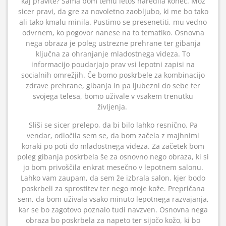
kaj pravite? Sama bom temu letos naredila konec. Mož
sicer pravi, da gre za novoletno zaobljubo, ki me bo tako
ali tako kmalu minila. Pustimo se presenetiti, mu vedno
odvrnem, ko pogovor nanese na to tematiko. Osnovna
nega obraza je poleg ustrezne prehrane ter gibanja
ključna za ohranjanje mladostnega videza. To
informacijo poudarjajo prav vsi lepotni zapisi na
socialnih omrežjih. Če bomo poskrbele za kombinacijo
zdrave prehrane, gibanja in pa ljubezni do sebe ter
svojega telesa, bomo uživale v vsakem trenutku
življenja.
Sliši se sicer prelepo, da bi bilo lahko resnično. Pa
vendar, odločila sem se, da bom začela z majhnimi
koraki po poti do mladostnega videza. Za začetek bom
poleg gibanja poskrbela še za osnovno nego obraza, ki si
jo bom privoščila enkrat mesečno v lepotnem salonu.
Lahko vam zaupam, da sem že izbrala salon, kjer bodo
poskrbeli za sprostitev ter nego moje kože. Prepričana
sem, da bom uživala vsako minuto lepotnega razvajanja,
kar se bo zagotovo poznalo tudi navzven. Osnovna nega
obraza bo poskrbela za napeto ter sijočo kožo, ki bo