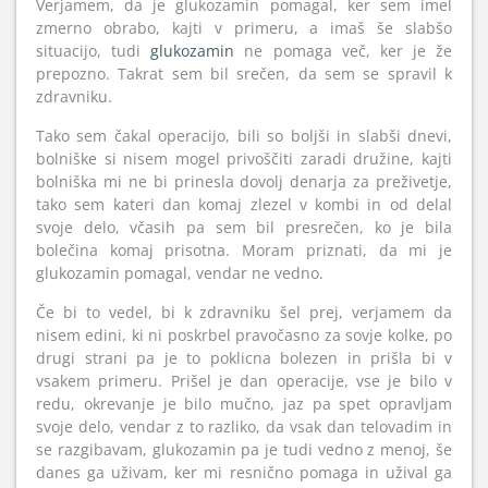
Verjamem, da je glukozamin pomagal, ker sem imel
zmerno obrabo, kajti v primeru, a imaš še slabšo
situacijo, tudi
glukozamin
ne pomaga več, ker je že
prepozno. Takrat sem bil srečen, da sem se spravil k
zdravniku.
Tako sem čakal operacijo, bili so boljši in slabši dnevi,
bolniške si nisem mogel privoščiti zaradi družine, kajti
bolniška mi ne bi prinesla dovolj denarja za preživetje,
tako sem kateri dan komaj zlezel v kombi in od delal
svoje delo, včasih pa sem bil presrečen, ko je bila
bolečina komaj prisotna. Moram priznati, da mi je
glukozamin pomagal, vendar ne vedno.
Če bi to vedel, bi k zdravniku šel prej, verjamem da
nisem edini, ki ni poskrbel pravočasno za sovje kolke, po
drugi strani pa je to poklicna bolezen in prišla bi v
vsakem primeru. Prišel je dan operacije, vse je bilo v
redu, okrevanje je bilo mučno, jaz pa spet opravljam
svoje delo, vendar z to razliko, da vsak dan telovadim in
se razgibavam, glukozamin pa je tudi vedno z menoj, še
danes ga uživam, ker mi resnično pomaga in užival ga