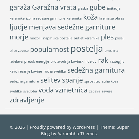
garaža
Garažna vrata
gube
glasba
imitacija
koža
keramike
izbira sedežne garniture
keramika
krema za obraz
ljudje
menjava sedežne garniture
morje
ples
mozolji
napihljica postelja
outlet keramika
pliseji
postelja
popularnost
plise zavese
precizna
rak
izdelava
pretok energije
proizvodnja kovinskih delov
raztegljiv
sedežna garnitura
kavč
rezanje kovine
ročna svetilka
selitev
spanje
sedežne garniture
sprostitev
suha koža
voda
vzmetnica
svetilka
svetloba
zabava
zavese
zdravljenje
© 2026
|
Proudly powered by
WordPress
|
Theme: Super
Blog by
Aarambha Themes
.