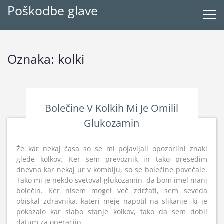
Poškodbe glave
Oznaka:
kolki
Bolečine V Kolkih Mi Je Omilil
Glukozamin
Že kar nekaj časa so se mi pojavljali opozorilni znaki
glede kolkov. Ker sem prevoznik in tako presedim
dnevno kar nekaj ur v kombiju, so se bolečine povečale.
Tako mi je nekdo svetoval glukozamin, da bom imel manj
bolečin. Ker nisem mogel več zdržati, sem seveda
obiskal zdravnika, kateri meje napotil na slikanje, ki je
pokazalo kar slabo stanje kolkov, tako da sem dobil
datum za operacijo.