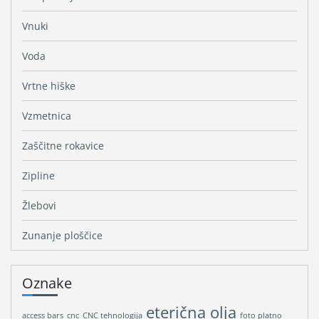
Vnuki
Voda
Vrtne hiške
Vzmetnica
Zaščitne rokavice
Zipline
Žlebovi
Zunanje ploščice
Oznake
eterična olja
access bars
cnc
CNC tehnologija
foto platno