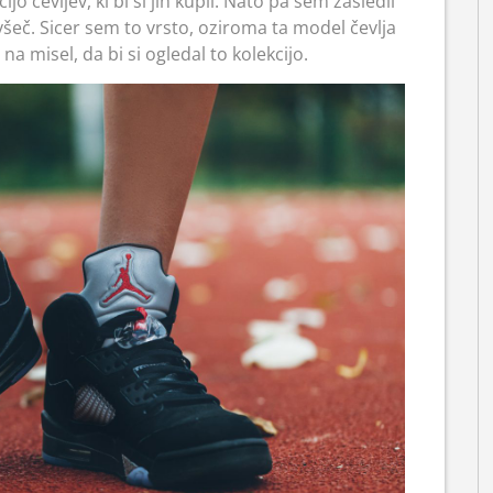
ijo čevljev, ki bi si jih kupil. Nato pa sem zasledil
o všeč. Sicer sem to vrsto, oziroma ta model čevlja
na misel, da bi si ogledal to kolekcijo.