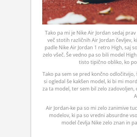
Tako pa mi je Nike Air Jordan sedaj prav
več stotih različnih Air Jordan čevljev, 
padle Nike Air Jordan 1 retro High, saj so
zelo všeč. Še vedno pa so bili model High, 
tisto tipično obliko, ko p
Tako pa sem se pred končno odločitvijo, š
si ogledal še kakšen model, ki bi mi mord
za ta model, ter sem bil zelo zadovoljen,
A
Air Jordan-ke pa so mi zelo zanimive tu
modelov, ki pa so vredni absurdne vsot
model čevlja Nike zelo znan in pa