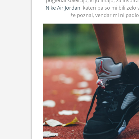
pogledal kolekcijo, ki jo imajo, za inspirac
Nike Air Jordan
, kateri pa so mi bili zel
že poznal, vendar mi ni padlo 