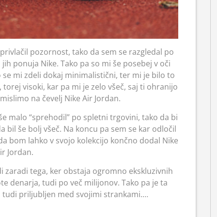
 privlačil pozornost, tako da sem se razgledal po
ki jih ponuja Nike. Tako pa so mi še posebej v oči
 se mi zdeli dokaj minimalistični, ter mi je bilo to
torej visoki, kar pa mi je zelo všeč, saj ti ohranijo
omislimo na čevelj Nike Air Jordan.
e malo “sprehodil” po spletni trgovini, tako da bi
a bil še bolj všeč. Na koncu pa sem se kar odločil
 da bom lahko v svojo kolekcijo končno dodal Nike
ir Jordan.
di zaradi tega, ker obstaja ogromno ekskluzivnih
e denarja, tudi po več milijonov. Tako pa je ta
 tudi priljubljen med svojimi strankami.…