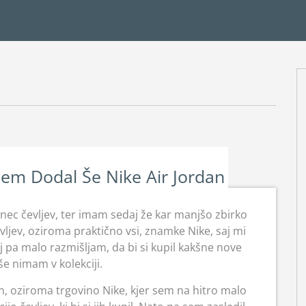
Sem Dodal Še Nike Air Jordan
nec čevljev, ter imam sedaj že kar manjšo zbirko
vljev, oziroma praktično vsi, znamke Nike, saj mi
j pa malo razmišljam, da bi si kupil kakšne nove
h še nimam v kolekciji.
n, oziroma trgovino Nike, kjer sem na hitro malo