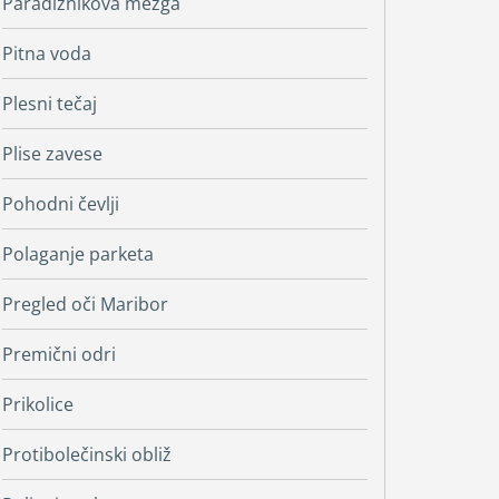
Paradižnikova mezga
Pitna voda
Plesni tečaj
Plise zavese
Pohodni čevlji
Polaganje parketa
Pregled oči Maribor
Premični odri
Prikolice
Protibolečinski obliž