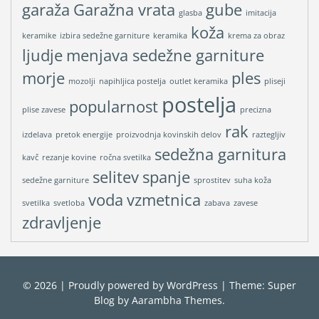
garaža
Garažna vrata
gube
glasba
imitacija
koža
keramike
izbira sedežne garniture
keramika
krema za obraz
ljudje
menjava sedežne garniture
morje
ples
mozolji
napihljica postelja
outlet keramika
pliseji
postelja
popularnost
plise zavese
precizna
rak
izdelava
pretok energije
proizvodnja kovinskih delov
raztegljiv
sedežna garnitura
kavč
rezanje kovine
ročna svetilka
selitev
spanje
sedežne garniture
sprostitev
suha koža
voda
vzmetnica
svetilka
svetloba
zabava
zavese
zdravljenje
© 2026
|
Proudly powered by
WordPress
|
Theme: Super
Blog by
Aarambha Themes
.