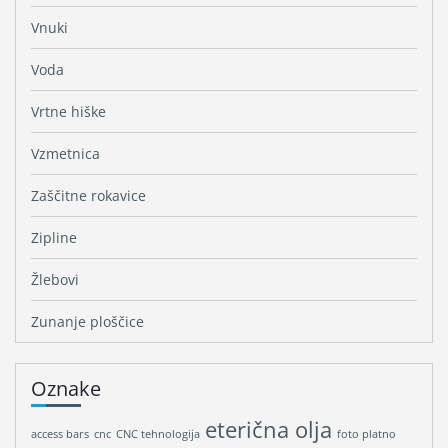
Vnuki
Voda
Vrtne hiške
Vzmetnica
Zaščitne rokavice
Zipline
Žlebovi
Zunanje ploščice
Oznake
eterična olja
access bars
cnc
CNC tehnologija
foto platno