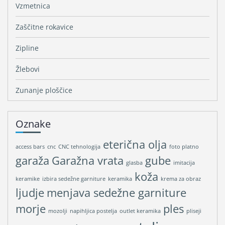
Vzmetnica
Zaščitne rokavice
Zipline
Žlebovi
Zunanje ploščice
Oznake
eterična olja
access bars
cnc
CNC tehnologija
foto platno
garaža
Garažna vrata
gube
glasba
imitacija
koža
keramike
izbira sedežne garniture
keramika
krema za obraz
ljudje
menjava sedežne garniture
morje
ples
mozolji
napihljica postelja
outlet keramika
pliseji