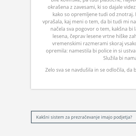
okrašena z zavesami, ki so dajale videz,
kako so opremljene tudi od znotraj.
vprašala, kaj meni o tem, da bi tudi mi na 
načela sva pogovor o tem, kakšna bi la
lesena, čeprav lesene vrtne hiške zaht
vremenskimi razmerami skoraj vsako 
opremila: namestila bi police in si ustva
Služila bi nam
Zelo sva se navdušila in se odločila, da 
Navigacija
Kakšni sistem za prezračevanje imajo podjetja?
prispevka