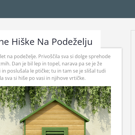
tne Hiške Na Podeželju
et na podeželje. Privoščila sva si dolge sprehode
mih. Dan je bil lep in topel, narava pa se je že
 in poslušala le ptičke; tu in tam se je slišal tudi
 sva si hiše po vasi in njihove vrtičke.