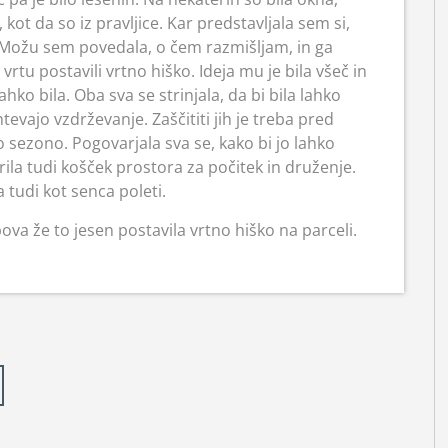
 kot da so iz pravljice. Kar predstavljala sem si,
 Možu sem povedala, o čem razmišljam, in ga
vrtu postavili vrtno hiško. Ideja mu je bila všeč in
hko bila. Oba sva se strinjala, da bi bila lahko
evajo vzdrževanje. Zaščititi jih je treba pred
sezono. Pogovarjala sva se, kako bi jo lahko
rila tudi košček prostora za počitek in druženje.
a tudi kot senca poleti.
bova že to jesen postavila vrtno hiško na parceli.