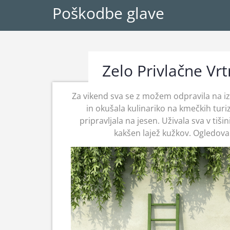
Poškodbe glave
Zelo Privlačne Vr
Za vikend sva se z možem odpravila na izl
in okušala kulinariko na kmečkih turiz
pripravljala na jesen. Uživala sva v tišini
kakšen lajež kužkov. Ogledovala