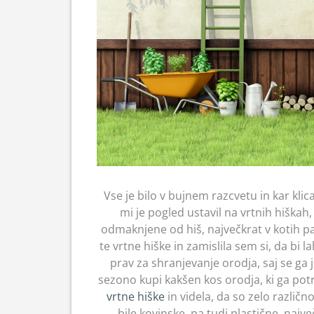
Vse je bilo v bujnem razcvetu in kar klic
mi je pogled ustavil na vrtnih hiškah, k
odmaknjene od hiš, največkrat v kotih par
te vrtne hiške in zamislila sem si, da bi 
prav za shranjevanje orodja, saj se ga
sezono kupi kakšen kos orodja, ki ga potr
vrtne hiške
in videla, da so zelo različn
bile kovinske, pa tudi plastične, najve