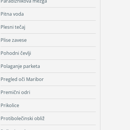
Paradižnikova mezga
Pitna voda
Plesni tečaj
Plise zavese
Pohodni čevlji
Polaganje parketa
Pregled oči Maribor
Premični odri
Prikolice
Protibolečinski obliž