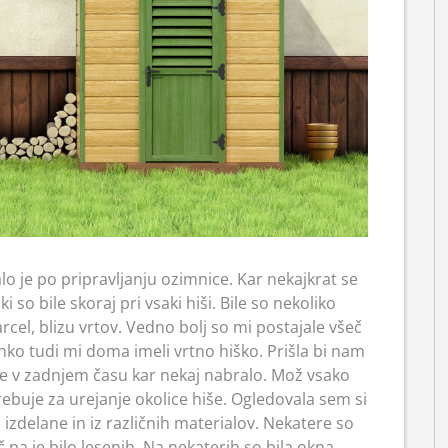
alo je po pripravljanju ozimnice. Kar nekajkrat se
i so bile skoraj pri vsaki hiši. Bile so nekoliko
cel, blizu vrtov. Vedno bolj so mi postajale všeč
lahko tudi mi doma imeli vrtno hiško. Prišla bi nam
 je v zadnjem času kar nekaj nabralo. Mož vsako
ebuje za urejanje okolice hiše. Ogledovala sem si
o izdelane in iz različnih materialov. Nekatere so
č pa je bilo lesenih. Na nekaterih so bila okna,