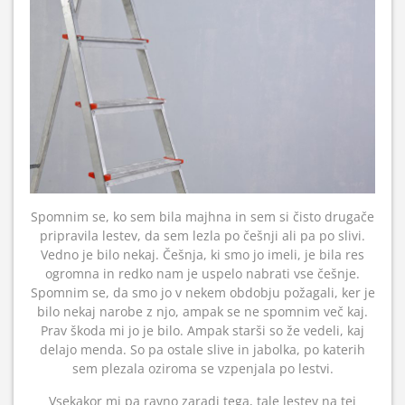
Spomnim se, ko sem bila majhna in sem si čisto drugače
pripravila lestev, da sem lezla po češnji ali pa po slivi.
Vedno je bilo nekaj. Češnja, ki smo jo imeli, je bila res
ogromna in redko nam je uspelo nabrati vse češnje.
Spomnim se, da smo jo v nekem obdobju požagali, ker je
bilo nekaj narobe z njo, ampak se ne spomnim več kaj.
Prav škoda mi jo je bilo. Ampak starši so že vedeli, kaj
delajo menda. So pa ostale slive in jabolka, po katerih
sem plezala oziroma se vzpenjala po lestvi.
Vsekakor mi pa ravno zaradi tega, tale lestev na tej