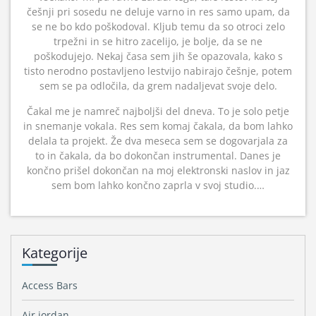
češnji pri sosedu ne deluje varno in res samo upam, da
se ne bo kdo poškodoval. Kljub temu da so otroci zelo
trpežni in se hitro zacelijo, je bolje, da se ne
poškodujejo. Nekaj časa sem jih še opazovala, kako s
tisto nerodno postavljeno lestvijo nabirajo češnje, potem
sem se pa odločila, da grem nadaljevat svoje delo.
Čakal me je namreč najboljši del dneva. To je solo petje
in snemanje vokala. Res sem komaj čakala, da bom lahko
delala ta projekt. Že dva meseca sem se dogovarjala za
to in čakala, da bo dokončan instrumental. Danes je
končno prišel dokončan na moj elektronski naslov in jaz
sem bom lahko končno zaprla v svoj studio.…
Kategorije
Access Bars
Air jordan