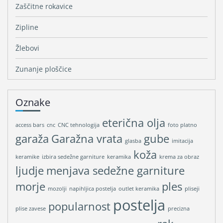
Zaščitne rokavice
Zipline
Žlebovi
Zunanje ploščice
Oznake
eterična olja
access bars
cnc
CNC tehnologija
foto platno
garaža
Garažna vrata
gube
glasba
imitacija
koža
keramike
izbira sedežne garniture
keramika
krema za obraz
ljudje
menjava sedežne garniture
morje
ples
mozolji
napihljica postelja
outlet keramika
pliseji
postelja
popularnost
plise zavese
precizna