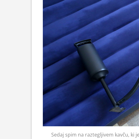
Sedaj spim na raztegljivem kavču, ki j