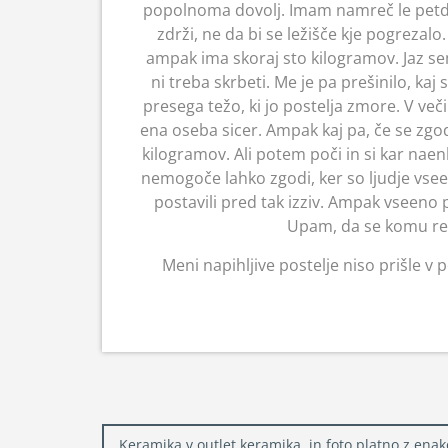
popolnoma dovolj. Imam namreč le petde
zdrži, ne da bi se ležišče kje pogrezal
ampak ima skoraj sto kilogramov. Jaz se
ni treba skrbeti. Me je pa prešinilo, kaj 
presega težo, ki jo postelja zmore. V veči
ena oseba sicer. Ampak kaj pa, če se zgodi
kilogramov. Ali potem poči in si kar naenk
nemogoče lahko zgodi, ker so ljudje vseen
postavili pred tak izziv. Ampak vseeno p
Upam, da se komu res 
Meni napihljive postelje niso prišle v 
Navigacija
Keramika v outlet keramika, in foto platno z enak