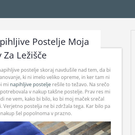
pihljive Postelje Moja
v Za Ležišče
pihljive postelje skoraj navdušile nad tem, da bi
tanovanje, ki ni imelo veliko opreme, in ker tam ni
bi mi
napihljive postelje
rešile to težavo. Na srečo
potrebovala v nakup takšne postelje. Prav res mi
tudi ne vem, kako bi bilo, ko bi moj maček srečal
 Verjetno postelja ne bi zdržala tega. Kar bilo pa
en nakup šel popolnoma v prazno.