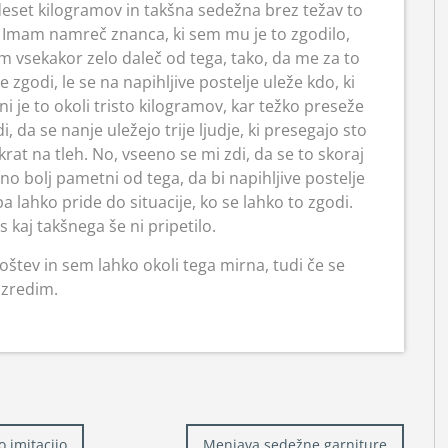
set kilogramov in takšna sedežna brez težav to
o. Imam namreč znanca, ki sem mu je to zgodilo,
m vsekakor zelo daleč od tega, tako, da me za to
se zgodi, le se na napihljive postelje uleže kdo, ki
ni je to okoli tristo kilogramov, kar težko preseže
, da se nanje uležejo trije ljudje, ki presegajo sto
rat na tleh. No, vseeno se mi zdi, da se to skoraj
o bolj pametni od tega, da bi napihljive postelje
a lahko pride do situacije, ko se lahko to zgodi.
kaj takšnega še ni pripetilo.
poštev in sem lahko okoli tega mirna, tudi če se
zredim.
o imitacijo
Menjava sedežne garniture