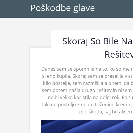
Poškodbe glave
Skoraj So Bile Na
Rešite
Danes sem se spomnila na to, ko so me na
si eno kupila. Skoraj sem se preselila v s
bilo postelje, sem razmišljala o tem, da 
sem potem našla drugo rešitev in nisem 
ne bi veliko koristila na dolgi rok. Pa 
takšno posteljo z nepostriženimi kremplji.
zelo škoda, saj bi takš