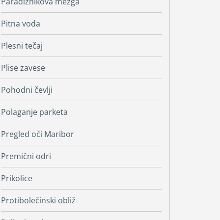
Paradižnikova mezga
Pitna voda
Plesni tečaj
Plise zavese
Pohodni čevlji
Polaganje parketa
Pregled oči Maribor
Premični odri
Prikolice
Protibolečinski obliž