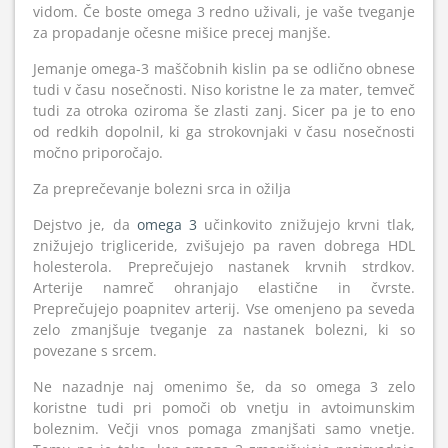
vidom. Če boste omega 3 redno uživali, je vaše tveganje
za propadanje očesne mišice precej manjše.
Jemanje omega-3 maščobnih kislin pa se odlično obnese
tudi v času nosečnosti. Niso koristne le za mater, temveč
tudi za otroka oziroma še zlasti zanj. Sicer pa je to eno
od redkih dopolnil, ki ga strokovnjaki v času nosečnosti
močno priporočajo.
Za preprečevanje bolezni srca in ožilja
Dejstvo je, da
omega 3
učinkovito znižujejo krvni tlak,
znižujejo trigliceride, zvišujejo pa raven dobrega HDL
holesterola. Preprečujejo nastanek krvnih strdkov.
Arterije namreč ohranjajo elastične in čvrste.
Preprečujejo poapnitev arterij. Vse omenjeno pa seveda
zelo zmanjšuje tveganje za nastanek bolezni, ki so
povezane s srcem.
Ne nazadnje naj omenimo še, da so omega 3 zelo
koristne tudi pri pomoči ob vnetju in avtoimunskim
boleznim. Večji vnos pomaga zmanjšati samo vnetje.