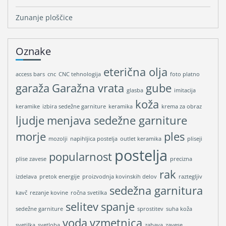
Zunanje ploščice
Oznake
eterična olja
access bars
cnc
CNC tehnologija
foto platno
garaža
Garažna vrata
gube
glasba
imitacija
koža
keramike
izbira sedežne garniture
keramika
krema za obraz
ljudje
menjava sedežne garniture
morje
ples
mozolji
napihljica postelja
outlet keramika
pliseji
postelja
popularnost
plise zavese
precizna
rak
izdelava
pretok energije
proizvodnja kovinskih delov
raztegljiv
sedežna garnitura
kavč
rezanje kovine
ročna svetilka
selitev
spanje
sedežne garniture
sprostitev
suha koža
voda
vzmetnica
svetilka
svetloba
zabava
zavese