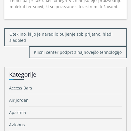
Temu pa je tako, ker omega 3 zmanjšujejo proizvodnjo
molekul ter snovi, ki so povezane s tovrstnimi težavami.
Navigacija
Oteklino, ki jo je naredilo puljenje zob prijetno, hladi
prispevka
sladoled
Klicni center podprt z najnovejšo tehnologijo
Kategorije
Access Bars
Air jordan
Apartma
Avtobus