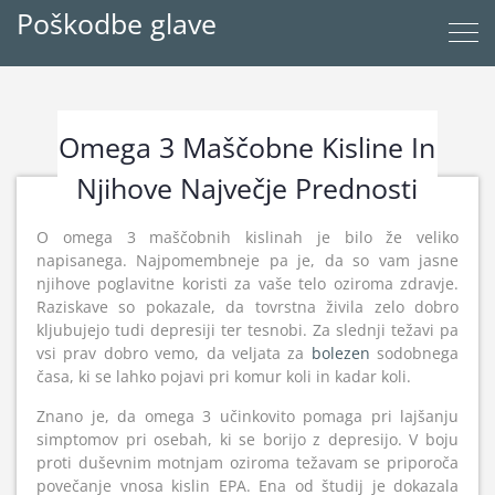
Poškodbe glave
Omega 3 Maščobne Kisline In
Njihove Največje Prednosti
O omega 3 maščobnih kislinah je bilo že veliko
napisanega. Najpomembneje pa je, da so vam jasne
njihove poglavitne koristi za vaše telo oziroma zdravje.
Raziskave so pokazale, da tovrstna živila zelo dobro
kljubujejo tudi depresiji ter tesnobi. Za slednji težavi pa
vsi prav dobro vemo, da veljata za
bolezen
sodobnega
časa, ki se lahko pojavi pri komur koli in kadar koli.
Znano je, da omega 3 učinkovito pomaga pri lajšanju
simptomov pri osebah, ki se borijo z depresijo. V boju
proti duševnim motnjam oziroma težavam se priporoča
povečanje vnosa kislin EPA. Ena od študij je dokazala