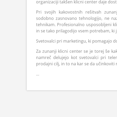
organizaciji takšen klicni center daje dost
Pri svojih kakovostnih rešitvah zunanj
sodobno zasnovano tehnologijo, ne naz
tehnikam. Profesionalno usposobljeni kli
in se tako prilagodijo vsem potrebam, ki 
Svetovalci pri marketingu, ki pomagajo dos
Za zunanji klicni center se je torej še k
namreč delujejo kot svetovalci pri te
prodajni cilj, in to na kar se da učinkoviti 
…