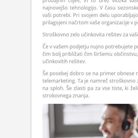
prodajnih ciljev, in to brez vložka v
najnovejšo tehnologijo. V času sezonsk
vaši potrebi. Pri svojem delu uporablja
prilagojeni načrtom vaše organizacije v p
Stroškovno zelo učinkovita rešitev za vaš
Če v vašem podjetju nujno potrebujete pre
čim bolj približati čim širšemu občinstvu
učinkovitih rešitev.
Še posebej dobro se na primer obnese 
telemarketing. Ta je namreč stroškovno ze
na sploh. Še zlasti pa za vse tiste, ki 
strokovnega znanja.