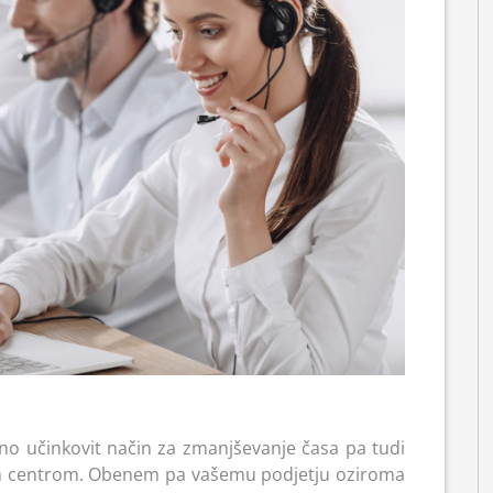
no učinkovit način za zmanjševanje časa pa tudi
cnim centrom. Obenem pa vašemu podjetju oziroma