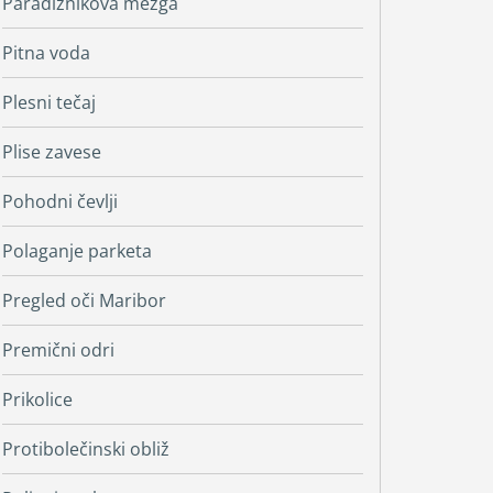
Paradižnikova mezga
Pitna voda
Plesni tečaj
Plise zavese
Pohodni čevlji
Polaganje parketa
Pregled oči Maribor
Premični odri
Prikolice
Protibolečinski obliž