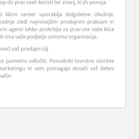
op do prav vseh koristi ter znanj, ki jih ponuja.
i klicni center uporablja dolgoletne izkušnje,
adnje sledi najnovejšim prodajnim praksam in
cni agenti lahko poskrbijo za prav vse vaše klice
jih ima vaše podjetje oziroma organizacija.
eči vaš prodajni cilj
ako pametno odločiti. Ponudniki tovrstne storitve
lemarketingu in vam pomagajo doseči vaš želeni
način.