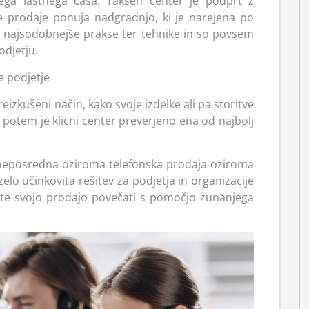
ašega lastnega časa. Takšen center je podprt z
e prodaje ponuja nadgradnjo, ki je narejena po
jo najsodobnejše prakse ter tehnike in so povsem
odjetju.
e podjetje
izkušeni način, kako svoje izdelke ali pa storitve
, potem je klicni center preverjeno ena od najbolj
neposredna oziroma telefonska prodaja oziroma
lo učinkovita rešitev za podjetja in organizacije
želite svojo prodajo povečati s pomočjo zunanjega